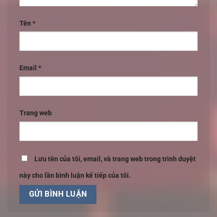
Tên
*
Email
*
Trang web
Lưu tên của tôi, email, và trang web trong trình duyệt
này cho lần bình luận kế tiếp của tôi.