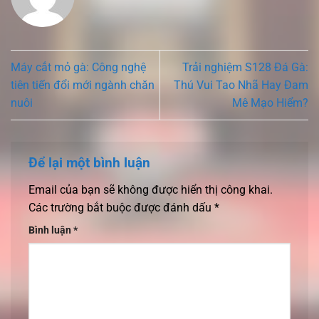
Máy cắt mỏ gà: Công nghệ
Trải nghiệm S128 Đá Gà:
tiên tiến đổi mới ngành chăn
Thú Vui Tao Nhã Hay Đam
nuôi
Mê Mạo Hiểm?
Để lại một bình luận
Email của bạn sẽ không được hiển thị công khai.
Các trường bắt buộc được đánh dấu
*
Bình luận
*