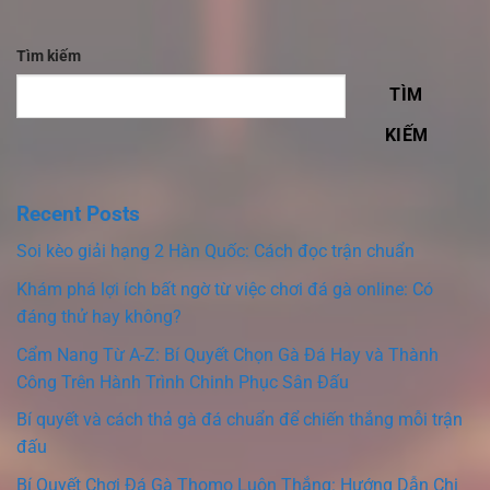
Tìm kiếm
TÌM
KIẾM
Recent Posts
Soi kèo giải hạng 2 Hàn Quốc: Cách đọc trận chuẩn
Khám phá lợi ích bất ngờ từ việc chơi đá gà online: Có
đáng thử hay không?
Cẩm Nang Từ A-Z: Bí Quyết Chọn Gà Đá Hay và Thành
Công Trên Hành Trình Chinh Phục Sân Đấu
Bí quyết và cách thả gà đá chuẩn để chiến thắng mỗi trận
đấu
Bí Quyết Chơi Đá Gà Thomo Luôn Thắng: Hướng Dẫn Chi