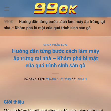
Chuyển
đến
nội
dung
99OK
-
Hướng dẫn từng bước cách làm máy ấp trứng tại
nhà – Khám phá bí mật của quá trình sinh sản gà
CHƯA PHÂN LOẠI
Hướng dẫn từng bước cách làm máy
ấp trứng tại nhà – Khám phá bí mật
của quá trình sinh sản gà
ĐÃ ĐĂNG TRÊN
THÁNG 1 12, 2025
BỞI
ADMIN
Giới thiệu
Máy ấp trứng là một loại công cụ đặc biệt, giúp những ai