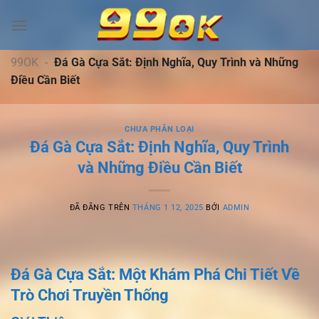
Chuyển
đến
nội
dung
99OK
-
Đá Gà Cựa Sắt: Định Nghĩa, Quy Trình và Những
Điều Cần Biết
CHƯA PHÂN LOẠI
Đá Gà Cựa Sắt: Định Nghĩa, Quy Trình
và Những Điều Cần Biết
ĐÃ ĐĂNG TRÊN
THÁNG 1 12, 2025
BỞI
ADMIN
Đá Gà Cựa Sắt: Một Khám Phá Chi Tiết Về
Trò Chơi Truyền Thống