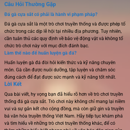
Câu Hỏi Thường Gặp
Đá gà cựa sắt có phải là hành vi phạm pháp?
Đá gà cựa sắt là một trò chơi truyền thống và được phép tổ
chức trong các dịp lễ hội tại nhiều địa phương. Tuy nhiên,
cần tuân thủ các quy định về bảo vệ động vật và không tổ
chức trò chơi này với mục đích đánh bạc.
Làm thế nào để huấn luyện gà đá?
Huấn luyện gà đá đòi hỏi kiến thức và kỹ năng chuyên
môn. Gà cần được nuôi dưỡng, tập luyện và chăm sóc
đúng cách để đạt được sức mạnh và kỹ năng tốt nhất.
Lời Kết
Qua bài viết, hy vọng bạn đã hiểu rõ hơn về trò chơi truyền
thống đá gà cựa sắt. Trò chơi này không chỉ mang lại niềm
vui và sự gắn kết cho cộng đồng, mà còn giữ gìn và truyền
bá văn hóa truyền thống Việt Nam. Hãy tiếp tục khám phá
và tìm hiểu về những trò chơi truyền thống khác, để có