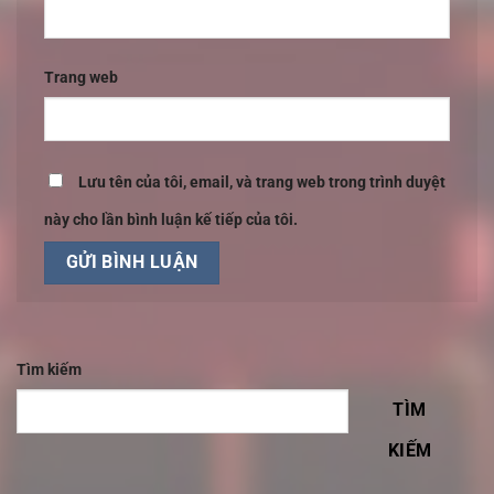
Trang web
Lưu tên của tôi, email, và trang web trong trình duyệt
này cho lần bình luận kế tiếp của tôi.
Tìm kiếm
TÌM
KIẾM