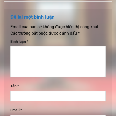
Để lại một bình luận
Email của bạn sẽ không được hiển thị công khai.
Các trường bắt buộc được đánh dấu
*
Bình luận
*
Tên
*
Email
*